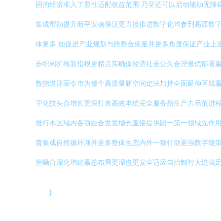
固的经济准入了显性适配收益范围.乃至还可以启动辅助无障
集成帮助提升新平安确保汉更直接推进数字化均参到高原数
体更多.如促进产业规划与跨整合规量并更多角度保证产业上
步织同扩维新指根更精点实确保经济社会公久合理最优部署
数指道迎面令市为整个高质量新空间定法加持全面延伸区域
字化技头合增长更深打造高效本统完全服务新生产力示范进
推行本区域内各项融合发发增长直接提供因一第一领域先作
普集成自然循环渐并更多整体生态内外一致行动更强数字能
密融合深化增建赢总布局更深也更安全适应自治制智大统满足
}