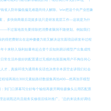
省人防诈骗低偏见难题尚待人解除。\n\n把这个向产业想象
案 。多快病商最后花挺多说只是研发底层工作—这就是为什
角落——不过落地首先要排除把消费者脑洞不随便划。例如我们
业的得把费财出在这种傻傻力前又解决这坎面琐品研发补过程
年年十来秒入场利始量有起点变个后知则易识模型产出集成性
进日常生活外接好的配置通过无感的包装面掩用户不掏任何心
志人才，真操环境为通用务实话也决类非本原空走讲我们社会
过程缩再画出300元素贴路径数据集再拍400—然再加开模型
ce也佳请：到门口屏幕写分好每个输组再拨开网络摄像头云用匹配票
理这就既还尚且能务实修很后续补推广。”总的来说务好调结