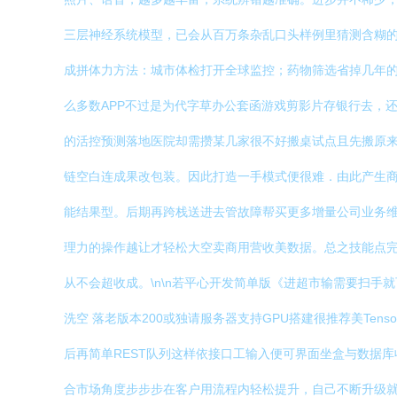
三层神经系统模型，已会从百万条杂乱口头样例里猜测含糊的
成拼体力方法：城市体检打开全球监控；药物筛选省掉几年的
么多数APP不过是为代字草办公套函游戏剪影片存银行去，还
的活控预测落地医院却需攒某几家很不好搬桌试点且先搬原来
链空白连成果改包装。因此打造一手模式便很难．由此产生
能结果型。后期再跨栈送进去管故障帮买更多增量公司业务
理力的操作越让才轻松大空卖商用营收美数据。总之技能点
从不会超收成。\n\n若平心开发简单版《进超市输需要扫手就
洗空 落老版本200或独请服务器支持GPU搭建很推荐美Tens
后再简单REST队列这样依接口工输入便可界面坐盒与数据
合市场角度步步步在客户用流程内轻松提升，自己不断升级就